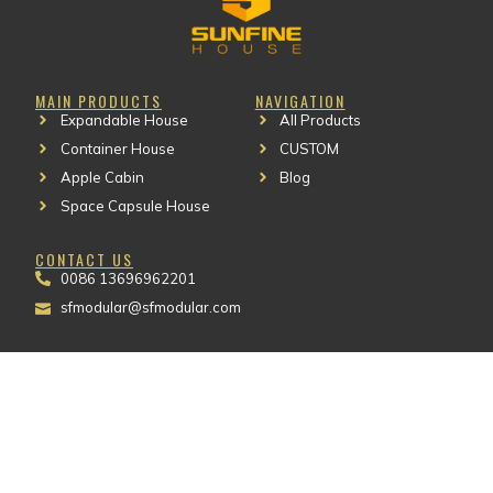
MAIN PRODUCTS
NAVIGATION
Clothing Manufacturer
Expandable House
All Products
Container House
CUSTOM
Apple Cabin
Blog
Space Capsule House
CONTACT US
0086 13696962201
ckaging Machinery
sfmodular@sfmodular.com