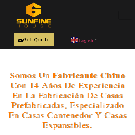
Get Quote
English
▼
Fabricante Chino
Somos Un
Con 14 Años De Experiencia
En La Fabricación De Casas
Prefabricadas, Especializado
En Casas Contenedor Y Casas
Expansibles.